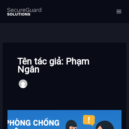
Nhảy
MA
tới
ME
nội
dung
Tên tác giả: Phạm
Ngân
Phòng
chống