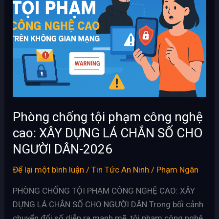
tội
phạm
công
nghệ
cao:
XÂY
DỰNG
LÁ
CHẮN
Phòng chống tội phạm công nghệ
SỐ
cao: XÂY DỰNG LÁ CHẮN SỐ CHO
CHO
NGƯỜI DÂN-2026
NGƯỜI
DÂN-
Để lại một bình luận
/
Tin Tức An Ninh
/
Phạm Ngân
2026
PHÒNG CHỐNG TỘI PHẠM CÔNG NGHỆ CAO: XÂY
DỰNG LÁ CHẮN SỐ CHO NGƯỜI DÂN Trong bối cảnh
chuyển đổi số diễn ra mạnh mẽ, tội phạm công nghệ