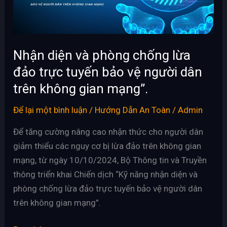
lừa
đảo
trực
tuyến
Nhận diện và phòng chống lừa
bảo
đảo trực tuyến bảo vệ người dân
vệ
trên không gian mạng”.
người
dân
Để lại một bình luận
/
Hướng Dẫn An Toàn
/
Admin
trên
Để tăng cường nâng cao nhận thức cho người dân
không
giảm thiểu các nguy cơ bị lừa đảo trên không gian
gian
mạng, từ ngày 10/10/2024, Bộ Thông tin và Truyền
mạng”.
thông triển khai Chiến dịch “Kỹ năng nhận diện và
phòng chống lừa đảo trực tuyến bảo vệ người dân
trên không gian mạng”.