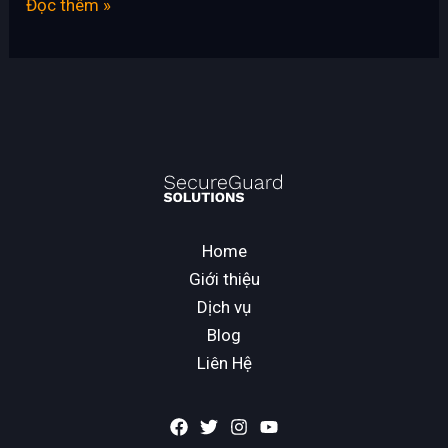
Đọc thêm »
Home
Giới thiệu
Dịch vụ
Blog
Liên Hệ