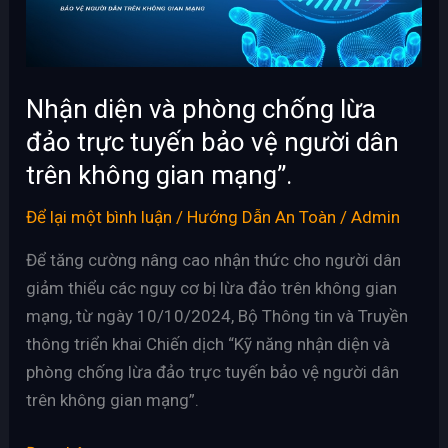
lừa
đảo
trực
tuyến
Nhận diện và phòng chống lừa
bảo
đảo trực tuyến bảo vệ người dân
vệ
trên không gian mạng”.
người
dân
Để lại một bình luận
/
Hướng Dẫn An Toàn
/
Admin
trên
Để tăng cường nâng cao nhận thức cho người dân
không
giảm thiểu các nguy cơ bị lừa đảo trên không gian
gian
mạng, từ ngày 10/10/2024, Bộ Thông tin và Truyền
mạng”.
thông triển khai Chiến dịch “Kỹ năng nhận diện và
phòng chống lừa đảo trực tuyến bảo vệ người dân
trên không gian mạng”.