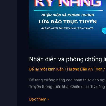
chống
lừa
đảo
trực
tuyến
bảo
vệ
người
dân
Nhận diện và phòng chống l
trên
Để lại một bình luận
/
Hướng Dẫn An Toàn
/
không
gian
Để tăng cường nâng cao nhận thức cho ngườ
mạng”.
Truyền thông triển khai Chiến dịch “Kỹ năn
Đọc thêm »