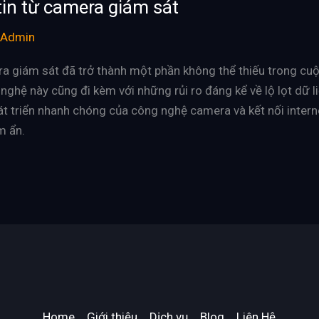
in từ camera giám sát
Admin
ra giám sát đã trở thành một phần không thể thiếu trong cuộ
nghệ này cũng đi kèm với những rủi ro đáng kể về lộ lọt dữ li
át triển nhanh chóng của công nghệ camera và kết nối intern
m ẩn.
Home
Giới thiệu
Dịch vụ
Blog
Liên Hệ