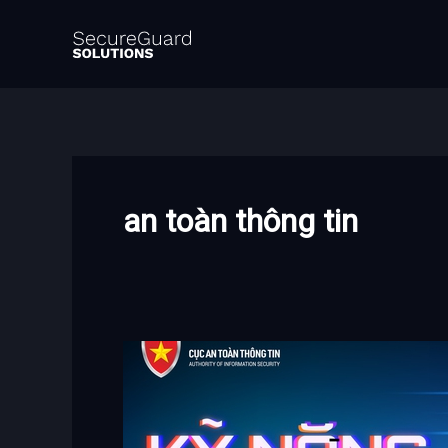
Nhảy
tới
nội
dung
an toàn thông tin
Nhận
diện
và
phòng