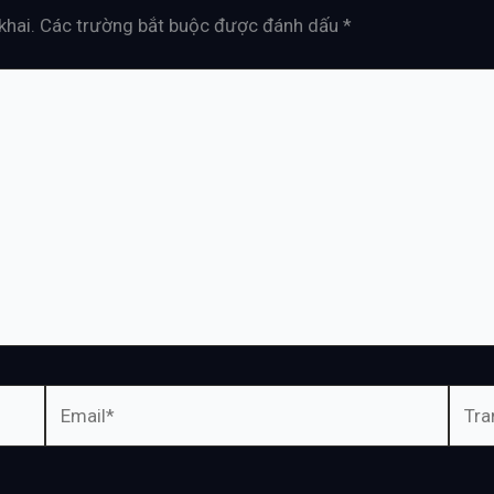
khai.
Các trường bắt buộc được đánh dấu
*
Email*
Tran
web