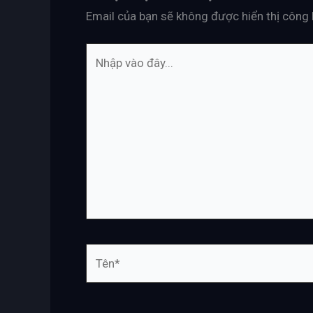
Email của bạn sẽ không được hiển thị công 
Nhập
vào
đây...
Tên*