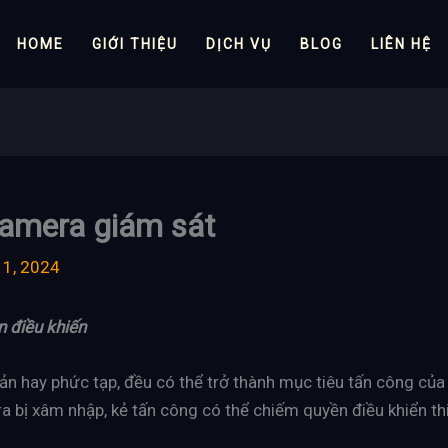
HOME
GIỚI THIỆU
DỊCH VỤ
BLOG
LIÊN HỆ
 camera giám sát
11, 2024
 điều khiến
 hay phức tạp, đều có thể trở thành mục tiêu tấn công của tin tặ
era bị xâm nhập, kẻ tấn công có thể chiếm quyền điều khiển th